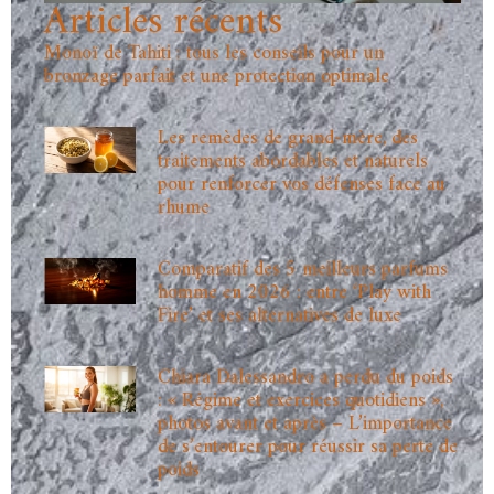
Articles récents
Monoï de Tahiti : tous les conseils pour un
bronzage parfait et une protection optimale
Les remèdes de grand-mère, des
traitements abordables et naturels
pour renforcer vos défenses face au
rhume
Comparatif des 5 meilleurs parfums
homme en 2026 : entre ‘Play with
Fire’ et ses alternatives de luxe
Chiara Dalessandro a perdu du poids
: « Régime et exercices quotidiens »,
photos avant et après – L’importance
de s’entourer pour réussir sa perte de
poids