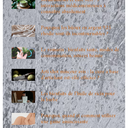
interactions médicamenteuses à
connaître absolument
Pourquoi les bijoux en argent 925
rhodie sont-ils incontournables ?
Le romarin : bienfaits sante, modes de
consommation, astuces beaute
Arti shot minceur avis : la cure a base
d’artichaut est-elle efficace ?
Les bienfaits de l’huile de ricin pour
la barbe
Pourquoi, quand et comment utiliser
une gaine amincissante