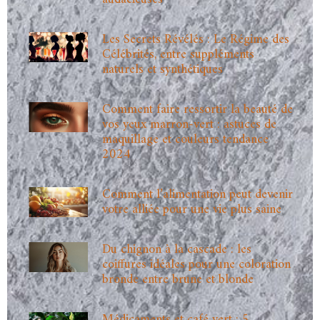
Les Secrets Révélés : Le Régime des
Célébrités, entre suppléments
naturels et synthétiques
Comment faire ressortir la beauté de
vos yeux marron-vert : astuces de
maquillage et couleurs tendance
2024
Comment l’alimentation peut devenir
votre alliée pour une vie plus saine
Du chignon à la cascade : les
coiffures idéales pour une coloration
bronde entre brune et blonde
Médicaments et café vert : 5