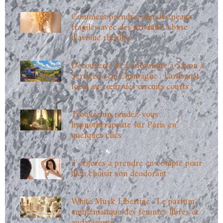
Comment prendre soin des peaux
fragiles avec des produits à base
d’avoine rhealba
Découverte de La Roulotte à Savon à
Serrières-en-Chautagne : l’artisanat
local au cœur des circuits courts
Trouver un rendez-vous
hypnothérapeute sur Paris en
quelques clics
3 criteres a prendre en compte pour
bien choisir son deodorant
White Musk Libertine : Le parfum
emblématique des femmes libres et
audacieuses